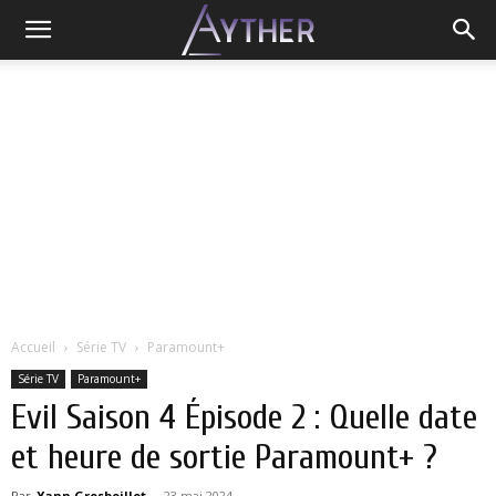
Accueil
Série TV
Paramount+
Série TV
Paramount+
Evil Saison 4 Épisode 2 : Quelle date
et heure de sortie Paramount+ ?
Par
Yann Grosboillot
-
23 mai 2024