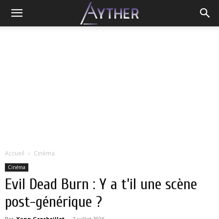
Accueil
Cinéma
Cinéma
Evil Dead Burn : Y a t’il une scène
post-générique ?
Par
Yann Grosboillot
-
7 juillet 2026