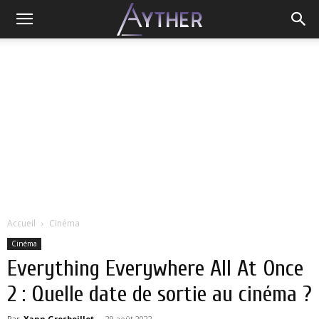
Accueil
Cinéma
Cinéma
Everything Everywhere All At Once
2 : Quelle date de sortie au cinéma ?
Par
Yann Grosboillot
-
29 août 2022