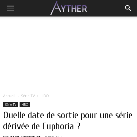
Accueil
Série TV
HBO
Série TV
HBO
Quelle date de sortie pour une série
dérivée de Euphoria ?
Par
Yann Grosboillot
-
8 mai 2026