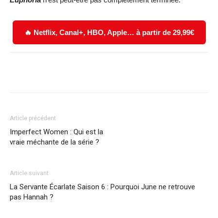
🔥 Netflix, Canal+, HBO, Apple… à partir de 29,99€
Facebook
X
WhatsApp
Email
Article précédent
Imperfect Women : Qui est la
vraie méchante de la série ?
Article suivant
La Servante Écarlate Saison 6 : Pourquoi June ne retrouve
pas Hannah ?