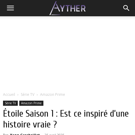
Accueil
Série TV
Amazon Prime
Série TV
Amazon Prime
Étoile Saison 1 : Est ce inspiré d’une
histoire vraie ?
Par
Yann Grosboillot
-
25 avril 2025