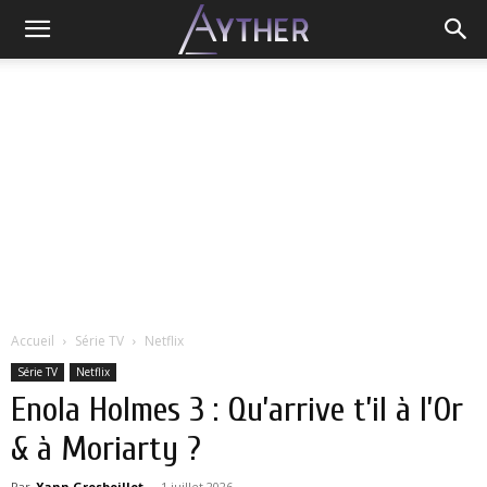
Accueil
Série TV
Netflix
Série TV
Netflix
Enola Holmes 3 : Qu’arrive t’il à l’Or
& à Moriarty ?
Par
Yann Grosboillot
-
1 juillet 2026