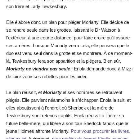
son frère et Lady Tewkesbury.
Elle élabore donc un plan pour piéger Moriarty. Elle décide de
se rendre seule dans les grottes, laissant le Dr Watson à
l’extérieur, à une courte distance, pour faire croire qu’il assure
ses arrières. Lorsque Moriarty verra cela, elle pensera que le
duo est venu seul dans la grotte et se montrera. À ce moment-
là, Tewkesbury fera son apparition et la piégera. Bien sûr,
Moriarty ne viendra pas seule
; Enola demande donc à Mizzi
de faire venir ses rebelles pour les aider.
Le plan réussit, et
Moriarty
et ses hommes se retrouvent
piégés. Elle parvient néanmoins à s’échapper. Enola la suit, et
elles aboutissent à l’endroit où Sherlock et la mère de
Tewkesbury sont retenus captifs. Enola réussit à libérer sa
future belle-mère, qui libère à son tour Sherlock tandis que le
jeune Holmes affronte Moriarty.
Pour vous procurer les livres,
cliquez ici.
Autrement,
pour profiter du format Kindle avec un