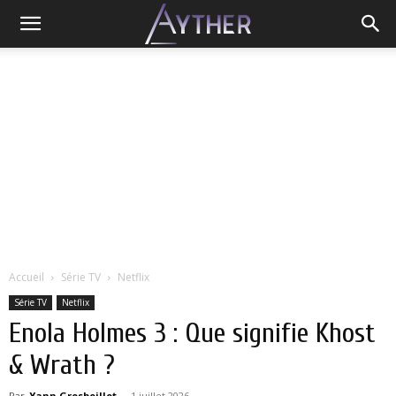
Accueil
Série TV
Netflix
Série TV
Netflix
Enola Holmes 3 : Que signifie Khost
& Wrath ?
Par
Yann Grosboillot
-
1 juillet 2026