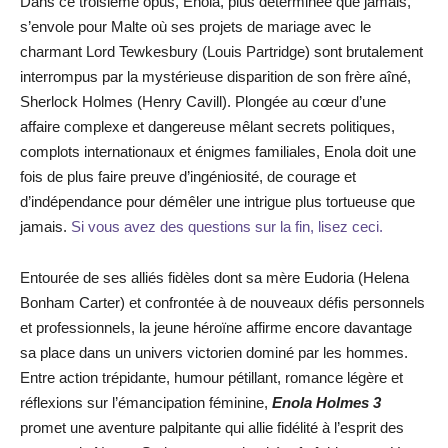
Dans ce troisième opus, Enola, plus déterminée que jamais,
s’envole pour Malte où ses projets de mariage avec le
charmant Lord Tewkesbury (Louis Partridge) sont brutalement
interrompus par la mystérieuse disparition de son frère aîné,
Sherlock Holmes (Henry Cavill). Plongée au cœur d’une
affaire complexe et dangereuse mêlant secrets politiques,
complots internationaux et énigmes familiales, Enola doit une
fois de plus faire preuve d’ingéniosité, de courage et
d’indépendance pour démêler une intrigue plus tortueuse que
jamais.
Si vous avez des questions sur la fin, lisez ceci.
Entourée de ses alliés fidèles dont sa mère Eudoria (Helena
Bonham Carter) et confrontée à de nouveaux défis personnels
et professionnels, la jeune héroïne affirme encore davantage
sa place dans un univers victorien dominé par les hommes.
Entre action trépidante, humour pétillant, romance légère et
réflexions sur l’émancipation féminine,
Enola Holmes 3
promet une aventure palpitante qui allie fidélité à l’esprit des