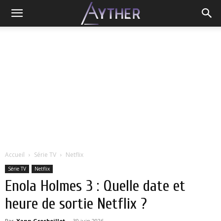
Accueil
Série TV
Netflix
Série TV
Netflix
Enola Holmes 3 : Quelle date et
heure de sortie Netflix ?
Par
Yann Grosboillot
-
30 juin 2026