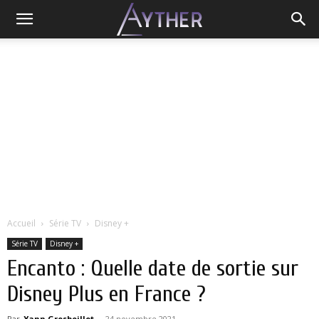
Accueil
Série TV
Disney +
Série TV
Disney +
Encanto : Quelle date de sortie sur
Disney Plus en France ?
Par
Yann Grosboillot
-
24 novembre 2021