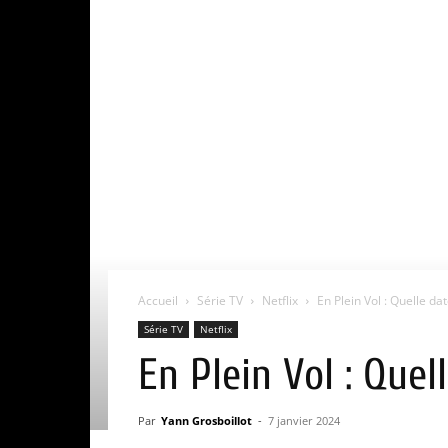
Accueil
Série TV
Netflix
En Plein Vol : Quelle dat
Série TV
Netflix
En Plein Vol : Quel
Par
Yann Grosboillot
-
7 janvier 2024