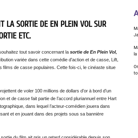
A
T LA SORTIE DE EN PLEIN VOL SUR
Ma
ORTIE ETC.
Ja
Ma
souhaitez tout savoir concernant la
sortie de En Plein Vol,
la 
stribution variée dans cette comédie d’action et de casse, Lift,
On
films de casse populaires. Cette fois-ci, le cinéaste situe
to
ojettent de voler 100 millions de dollars d’or à bord d’un
on et de casse fait partie de l’accord pluriannuel entre Hart
atographique, dans lequel l’acteur-comédien jouera dans
duisant et en jouant dans des projets sous sa bannière
a sortie du film ait pris un retard considérable depuis son