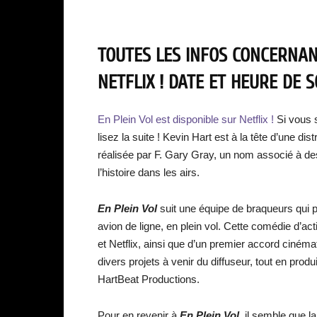
TOUTES LES INFOS CONCERNAN
NETFLIX ! DATE ET HEURE DE S
En Plein Vol est disponible sur Netflix !
Si vous 
lisez la suite ! Kevin Hart est à la tête d’une di
réalisée par F. Gary Gray, un nom associé à des 
l’histoire dans les airs.
En Plein Vol
suit une équipe de braqueurs qui pr
avion de ligne, en plein vol. Cette comédie d’acti
et Netflix, ainsi que d’un premier accord ciném
divers projets à venir du diffuseur, tout en pro
HartBeat Productions.
Pour en revenir à
En Plein Vol
, il semble que l