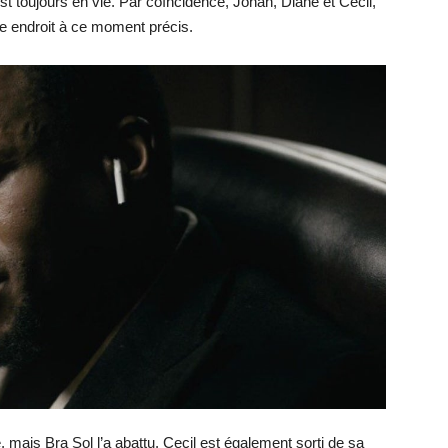
st toujours en vie. Par coïncidence, Johan, Diane et Cecil,
 endroit à ce moment précis.
e, mais Bra Sol l’a abattu. Cecil est également sorti de sa