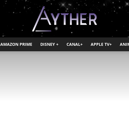
AMAZON PRIME
DISNEY +
CANAL+
APPLE TV+
ANI
Ayther