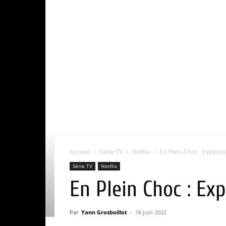
Accueil
Série TV
Netflix
En Plein Choc : Explicatio
Série TV
Netflix
En Plein Choc : Exp
Par
Yann Grosboillot
-
18 juin 2022