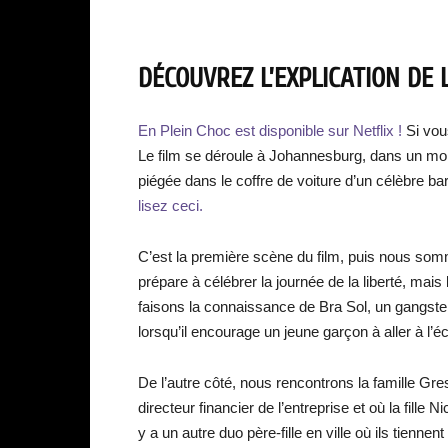
DÉCOUVREZ L’EXPLICATION DE L
En Plein Choc est disponible sur Netflix !
Si vou
Le film se déroule à Johannesburg, dans un mond
piégée dans le coffre de voiture d’un célèbre b
lisez ceci.
C’est la première scène du film, puis nous som
prépare à célébrer la journée de la liberté, mais
faisons la connaissance de Bra Sol, un gangste
lorsqu’il encourage un jeune garçon à aller à l’é
De l’autre côté, nous rencontrons la famille Gre
directeur financier de l’entreprise et où la fille
y a un autre duo père-fille en ville où ils tie