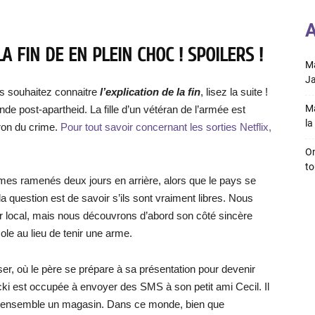
A
A FIN DE EN PLEIN CHOC ! SPOILERS !
Ma
Ja
s souhaitez connaitre
l’explication de la fin
, lisez la suite !
Ma
e post-apartheid. La fille d’un vétéran de l’armée est
la 
aron du crime.
Pour tout savoir concernant les sorties Netflix,
On
to
mes ramenés deux jours en arrière, alors que le pays se
 la question est de savoir s’ils sont vraiment libres. Nous
r local, mais nous découvrons d’abord son côté sincère
cole au lieu de tenir une arme.
ser, où le père se prépare à sa présentation pour devenir
 Nicki est occupée à envoyer des SMS à son petit ami Cecil. Il
nnent ensemble un magasin. Dans ce monde, bien que