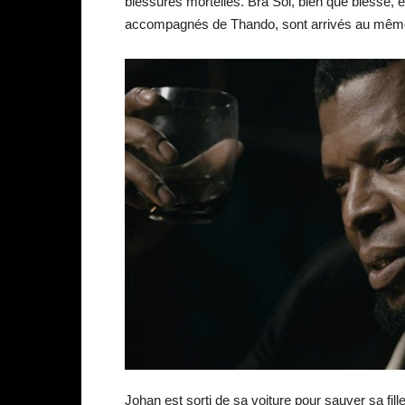
blessures mortelles. Bra Sol, bien que blessé, e
accompagnés de Thando, sont arrivés au même
Johan est sorti de sa voiture pour sauver sa fill