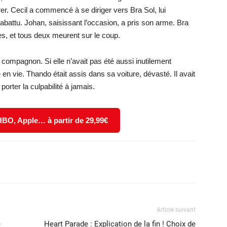
er. Cecil a commencé à se diriger vers Bra Sol, lui
 abattu. Johan, saisissant l’occasion, a pris son arme. Bra
es, et tous deux meurent sur le coup.
 compagnon. Si elle n’avait pas été aussi inutilement
 en vie. Thando était assis dans sa voiture, dévasté. Il avait
 porter la culpabilité à jamais.
 HBO, Apple… à partir de 29,99€
X
WhatsApp
Email
Article suivant
e
Heart Parade : Explication de la fin ! Choix de