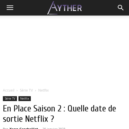
Accueil
Série TV
Netflix
Série TV
Netflix
En Place Saison 2 : Quelle date de
sortie Netflix ?
Par
Yann Grosboillot
-
20 janvier 2023