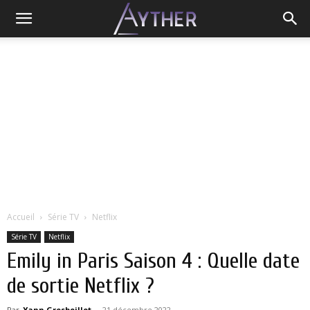
Accueil
Série TV
Netflix
Série TV
Netflix
Emily in Paris Saison 4 : Quelle date
de sortie Netflix ?
Par
Yann Grosboillot
-
21 décembre 2022