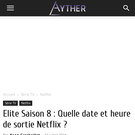
Accueil
Série TV
Netflix
Série TV
Netflix
Elite Saison 8 : Quelle date et heure
de sortie Netflix ?
Par
Yann Grosboillot
-
21 juillet 2024