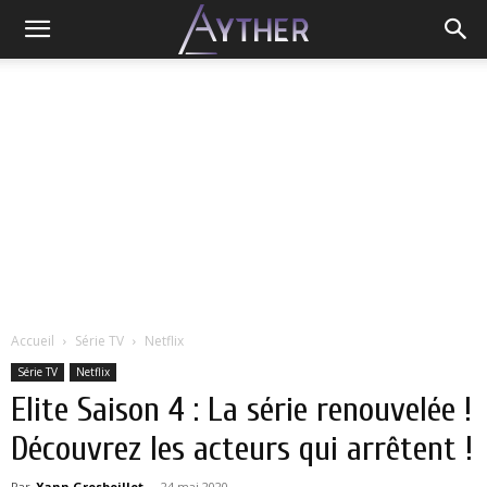
Accueil
Série TV
Netflix
Série TV
Netflix
Elite Saison 4 : La série renouvelée !
Découvrez les acteurs qui arrêtent !
Par
Yann Grosboillot
-
24 mai 2020