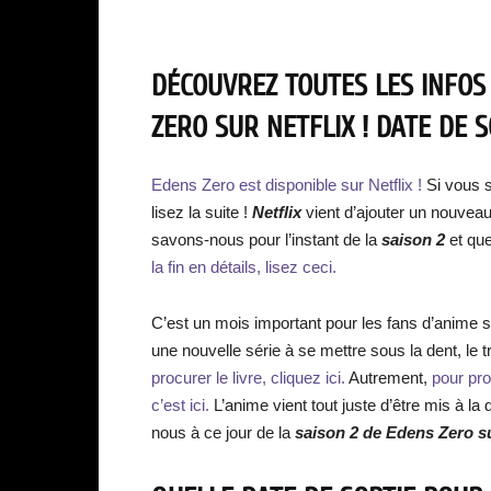
DÉCOUVREZ TOUTES LES INFOS
ZERO SUR NETFLIX ! DATE DE 
Edens Zero est disponible sur Netflix !
Si vous s
lisez la suite !
Netflix
vient d’ajouter un nouvea
savons-nous pour l’instant de la
saison 2
et que
la fin en détails, lisez ceci.
C’est un mois important pour les fans d’anime su
une nouvelle série à se mettre sous la dent, le t
procurer le livre, cliquez ici.
Autrement,
pour pro
c’est ici.
L’anime vient tout juste d’être mis à l
nous à ce jour de la
saison 2 de Edens Zero su