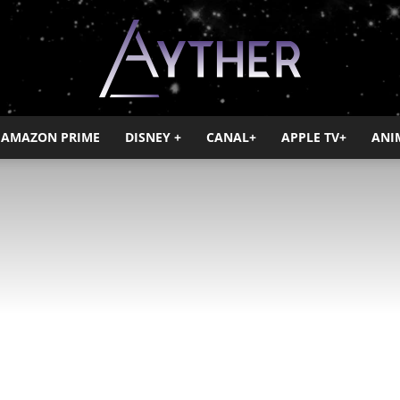
AMAZON PRIME
DISNEY +
CANAL+
APPLE TV+
ANI
Ayther