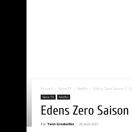
Accueil
Série TV
Netflix
Edens Zero Saison 2 : Qu
Série TV
Netflix
Edens Zero Saison 
Par
Yann Grosboillot
-
26 août 2021