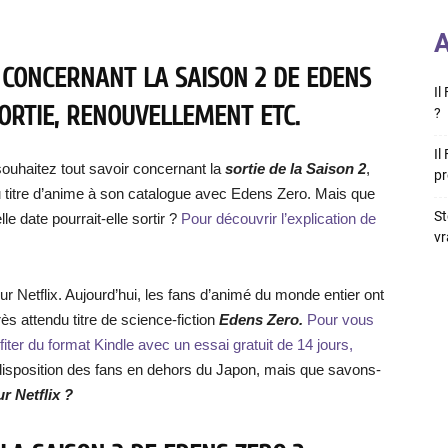
A
 CONCERNANT LA SAISON 2 DE EDENS
Il
SORTIE, RENOUVELLEMENT ETC.
?
Il
ouhaitez tout savoir concernant la
sortie de la Saison 2
,
pr
u titre d’anime à son catalogue avec Edens Zero. Mais que
St
lle date pourrait-elle sortir ?
Pour découvrir l’explication de
vr
r Netflix. Aujourd’hui, les fans d’animé du monde entier ont
rès attendu titre de science-fiction
Edens Zero.
Pour vous
fiter du format Kindle avec un essai gratuit de 14 jours,
a disposition des fans en dehors du Japon, mais que savons-
r Netflix ?