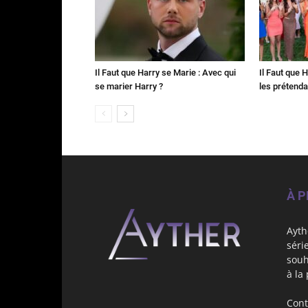
Il Faut que Harry se Marie : Avec qui
Il Faut que 
se marier Harry ?
les prétenda
À 
Ayth
séri
souh
à la
Cont