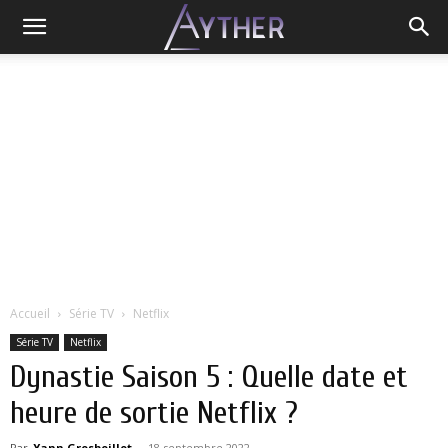
Accueil
Série TV
Netflix
Série TV
Netflix
Dynastie Saison 5 : Quelle date et
heure de sortie Netflix ?
Par
Yann Grosboillot
-
18 septembre 2022