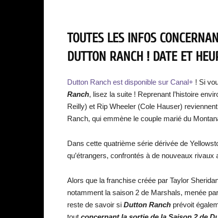
TOUTES LES INFOS CONCERNANT
DUTTON RANCH ! DATE ET HEUR
Dutton Ranch est disponible sur Canal+
! Si vo
Ranch
, lisez la suite ! Reprenant l’histoire env
Reilly) et Rip Wheeler (Cole Hauser) reviennent
Ranch, qui emmène le couple marié du Montan
Dans cette quatrième série dérivée de Yellowst
qu’étrangers, confrontés à de nouveaux rivaux 
Alors que la franchise créée par Taylor Sherida
notamment la saison 2 de Marshals, menée par 
reste de savoir si
Dutton Ranch
prévoit égalem
tout
concernant la sortie de la Saison 2 de D