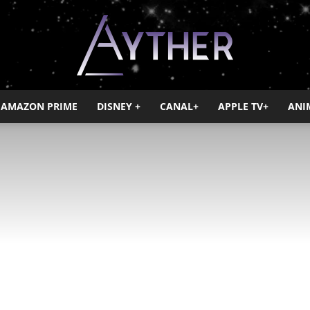
AMAZON PRIME
DISNEY +
CANAL+
APPLE TV+
ANI
Ayther