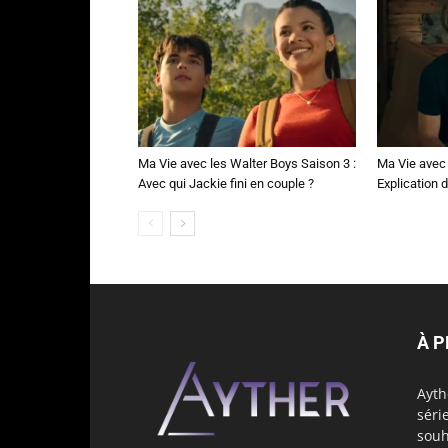
Ma Vie avec les Walter Boys Saison 3 :
Ma Vie avec 
Avec qui Jackie fini en couple ?
Explication de
À 
Ayth
séri
souh