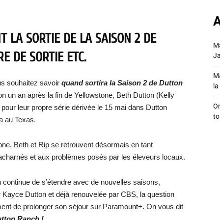
A
 LA SORTIE DE LA SAISON 2 DE
Ma
E DE SORTIE ETC.
Ja
Ma
us souhaitez savoir
quand sortira la Saison 2 de Dutton
la 
iron un an après la fin de Yellowstone, Beth Dutton (Kelly
On
 pour leur propre série dérivée le 15 mai dans Dutton
to
a au Texas.
one, Beth et Rip se retrouvent désormais en tant
acharnés et aux problèmes posés par les éleveurs locaux.
n continue de s’étendre avec de nouvelles saisons,
Kayce Dutton et déjà renouvelée par CBS, la question
ent de prolonger son séjour sur Paramount+. On vous dit
utton Ranch !