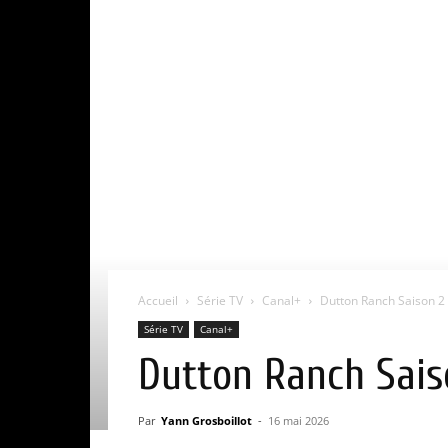
Accueil
Série TV
Canal+
Dutton Ranch Saison 2 :
Série TV
Canal+
Dutton Ranch Saiso
Par
Yann Grosboillot
-
16 mai 2026