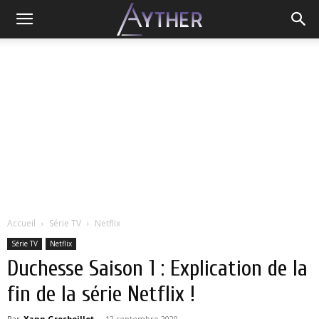
Accueil
Série TV
Netflix
Série TV
Netflix
Duchesse Saison 1 : Explication de la
fin de la série Netflix !
Par
Yann Grosboillot
-
12 septembre 2020