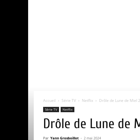
Accueil
Série TV
Netflix
Drôle de Lune de Miel 2 
Série TV
Netflix
Drôle de Lune de Mi
Par
Yann Grosboillot
-
2 mai 2024