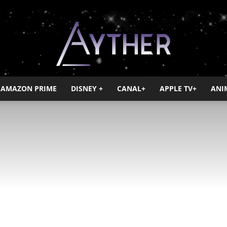
AMAZON PRIME
DISNEY +
CANAL+
APPLE TV+
ANI
Ayther