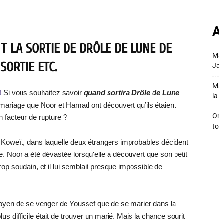
A
T LA SORTIE DE DRÔLE DE LUNE DE
Ma
SORTIE ETC.
Ja
Ma
!
Si vous souhaitez savoir
quand sortira Drôle de Lune
la 
ur mariage que Noor et Hamad ont découvert qu’ils étaient
On
 facteur de rupture ?
to
oweït, dans laquelle deux étrangers improbables décident
e. Noor a été dévastée lorsqu’elle a découvert que son petit
rop soudain, et il lui semblait presque impossible de
r moyen de se venger de Youssef que de se marier dans la
us difficile était de trouver un marié. Mais la chance sourit