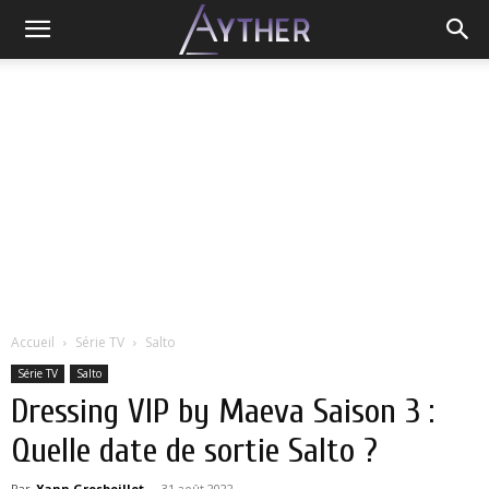
Accueil
Série TV
Salto
Série TV
Salto
Dressing VIP by Maeva Saison 3 :
Quelle date de sortie Salto ?
Par
Yann Grosboillot
-
31 août 2022