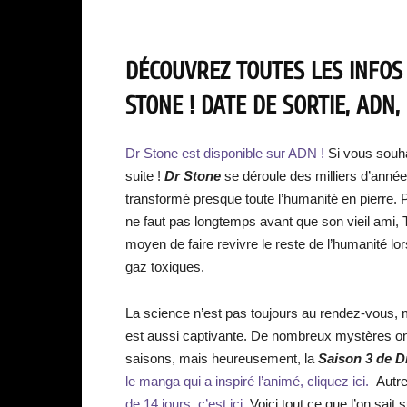
DÉCOUVREZ TOUTES LES INFOS
STONE ! DATE DE SORTIE, ADN
Dr Stone est disponible sur ADN !
Si vous souhai
suite !
Dr Stone
se déroule des milliers d’anné
transformé presque toute l’humanité en pierre. P
ne faut pas longtemps avant que son vieil ami, T
moyen de faire revivre le reste de l’humanité lor
gaz toxiques.
La science n’est pas toujours au rendez-vous, mai
est aussi captivante. De nombreux mystères on
saisons, mais heureusement, la
Saison 3 de D
le manga qui a inspiré l’animé, cliquez ici.
Autre
de 14 jours, c’est ici.
Voici tout ce que l’on sait 