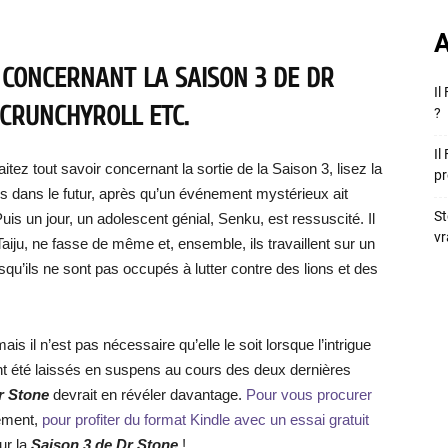
A
 CONCERNANT LA SAISON 3 DE DR
Il
, CRUNCHYROLL ETC.
?
Il
tez tout savoir concernant la sortie de la Saison 3, lisez la
pr
es dans le futur, après qu’un événement mystérieux ait
St
uis un jour, un adolescent génial, Senku, est ressuscité. Il
vr
aiju, ne fasse de même et, ensemble, ils travaillent sur un
squ’ils ne sont pas occupés à lutter contre des lions et des
s il n’est pas nécessaire qu’elle le soit lorsque l’intrigue
t été laissés en suspens au cours des deux dernières
r Stone
devrait en révéler davantage.
Pour vous procurer
ment,
pour profiter du format Kindle avec un essai gratuit
sur la
Saison 3 de Dr Stone
!