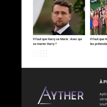
Il Faut que Harry se Marie : Avec qui
Il Faut que 
se marier Harry ?
les prétenda
À 
Ayth
séri
souh