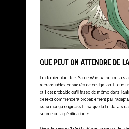
QUE PEUT ON ATTENDRE DE LA 
Le dernier plan de « Stone Wars » montre la st
remarquables capacités de navigation. Il joue u
et il est probable qu’il fasse de même dans l’a
celle-ci commencera probablement par l’adaptatio
série manga originale. Il marque la fin de la « s
source de la pétrification ».
Dans la
saison 3 de Dr Stone
, François, le fi