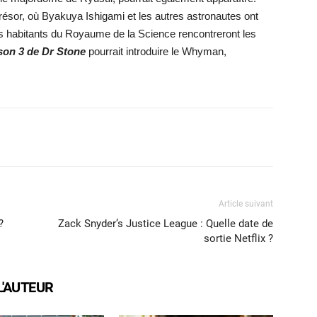
 trésor, où Byakuya Ishigami et les autres astronautes ont
 les habitants du Royaume de la Science rencontreront les
son 3 de Dr Stone
pourrait introduire le Whyman,
X
WhatsApp
Email
Article suivant
?
Zack Snyder’s Justice League : Quelle date de
sortie Netflix ?
L'AUTEUR