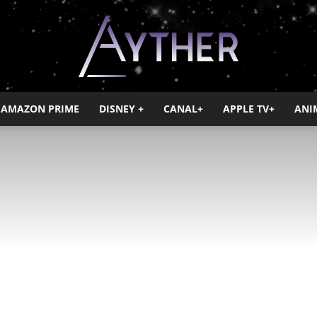
AMAZON PRIME
DISNEY +
CANAL+
APPLE TV+
ANI
Ayther