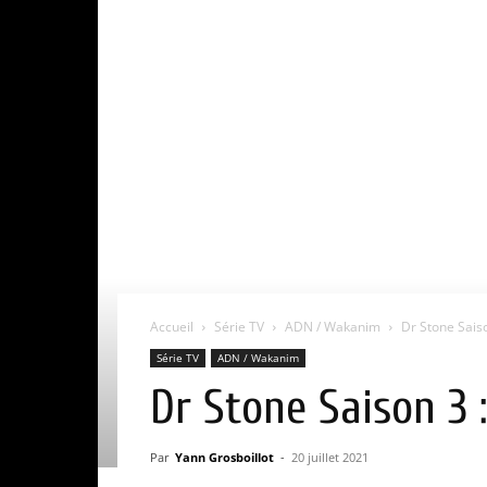
Accueil
Série TV
ADN / Wakanim
Dr Stone Saiso
Série TV
ADN / Wakanim
Dr Stone Saison 3 
Par
Yann Grosboillot
-
20 juillet 2021