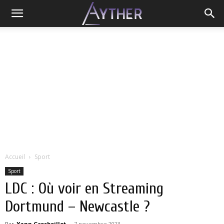
Accueil
Sport
Sport
LDC : Où voir en Streaming
Dortmund – Newcastle ?
Par
Yann Grosboillot
-
7 novembre 2023