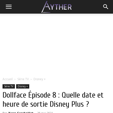
Accueil
Série TV
Disney +
Série TV
Disney +
Dollface Épisode 8 : Quelle date et
heure de sortie Disney Plus ?
Par
Yann Grosboillot
-
28 mai 2021