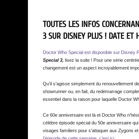
TOUTES LES INFOS CONCERNAN
3 SUR DISNEY PLUS ! DATE ET 
Doctor Who Special est disponible sur Disney P
Special 3,
lisez la suite ! Pour une série centré
changement est un aspect incroyablement impo
Qu’il s’agisse simplement du renouvellement de l
showrunner ou, en fait, du redémarrage complet 
essentiel dans la raison pour laquelle Doctor W
Ce 60e anniversaire est là et Doctor Who n’hési
célèbre épisode spécial du 50e anniversaire qui
visages familiers pour s’attaquer aux Zygons e
l’épisode de cette semaine, c’est ici.