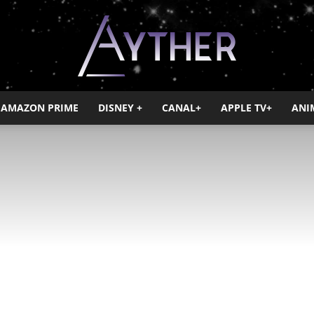
AMAZON PRIME
DISNEY +
CANAL+
APPLE TV+
ANI
Ayther