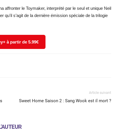
 affronter le Toymaker, interprété par le seul et unique Neil
r qu’il s’agit de la dernière émission spéciale de la trilogie
y+ à partir de 5.99€
X
WhatsApp
Email
Article suivant
ns
Sweet Home Saison 2 : Sang Wook est il mort ?
L'AUTEUR