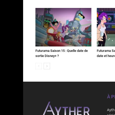
Futurama Saison 15 : Quelle date de
Futurama Sai
sortie Disney+ ?
date et heur
À 
Ayth