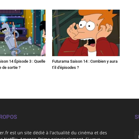
son 14 Épisode 3 : Quelle
Futurama Saison 14 : Combien y aura
e de sortie ?
t’il d’épisodes ?
PROPOS
S
er.fr est un site dédié à l'actualité du cinéma et des