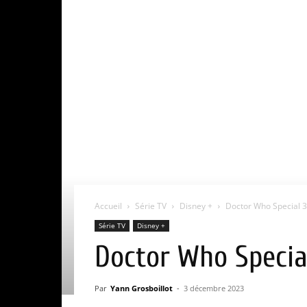
Accueil
Série TV
Disney +
Doctor Who Special 3 
Série TV
Disney +
Doctor Who Special
Par
Yann Grosboillot
-
3 décembre 2023