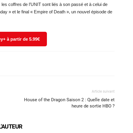
les coffres de l’UNIT sont liés à son passé et à celui de
ay » et le final « Empire of Death », un nouvel épisode de
y+ à partir de 5.99€
X
WhatsApp
Email
Article suivant
House of the Dragon Saison 2 : Quelle date et
heure de sortie HBO ?
L'AUTEUR