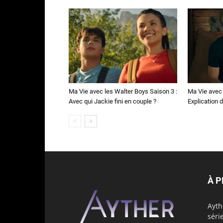
Ma Vie avec les Walter Boys Saison 3 :
Ma Vie avec 
Avec qui Jackie fini en couple ?
Explication de
À 
Ayth
séri