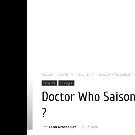
Accueil
Série TV
Disney +
Doctor Who Saison 14 
Série TV
Disney +
Doctor Who Saison 
?
Par
Yann Grosboillot
-
9 juin 2024