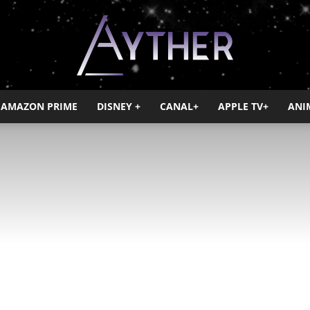
AMAZON PRIME
DISNEY +
CANAL+
APPLE TV+
ANI
Ayther