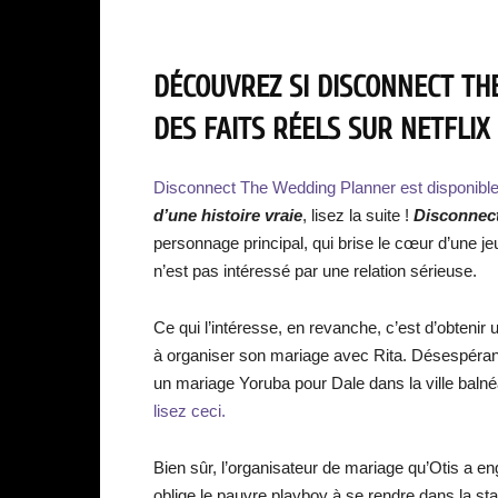
DÉCOUVREZ SI DISCONNECT TH
DES FAITS RÉELS SUR NETFLIX 
Disconnect The Wedding Planner est disponible s
d’une histoire vraie
, lisez la suite !
Disconnec
personnage principal, qui brise le cœur d’une je
n’est pas intéressé par une relation sérieuse.
Ce qui l’intéresse, en revanche, c’est d’obtenir
à organiser son mariage avec Rita. Désespérant 
un mariage Yoruba pour Dale dans la ville bal
lisez ceci.
Bien sûr, l’organisateur de mariage qu’Otis a en
oblige le pauvre playboy à se rendre dans la st