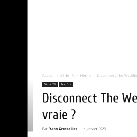
Accueil
Série TV
Netflix
Disconnect The Wedding 
Série TV
Netflix
Disconnect The Wed
vraie ?
Par
Yann Grosboillot
-
14 janvier 2023