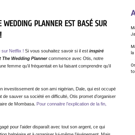
A
E WEDDING PLANNER EST BASÉ SUR
Ma
!
Ja
Ma
ur Netflix !
Si vous souhaitez savoir si il est
inspiré
la 
t The Wedding Planner
commence avec Otis, notre
On
une femme qu’il fréquentait en lui faisant comprendre qu’il
to
 un investissement de son ami nigérian, Dale, qui est occupé
de sauver sa société en difficulté, Otis promet d’organiser
néaire de Mombasa.
Pour connaitre l’explication de la fin,
gagé pour l’aider disparaît avec tout son argent, ce qui
ation balnéaire et à organiser lui-même l’événement. Mais