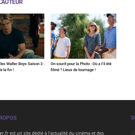
L'AUTEUR
les Walter Boys Saison 3 :
On sourit pour la Photo : Où a t’il été
 la fin !
filmé ? Lieux de tournage !
PROPOS
S
er.fr est un site dédié à l'actualité du cinéma et des