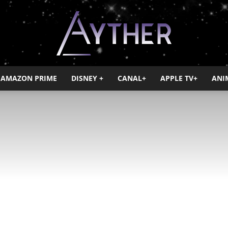
AMAZON PRIME
DISNEY +
CANAL+
APPLE TV+
ANI
Ayther