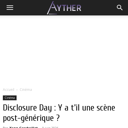
Accueil
Cinéma
Cinéma
Disclosure Day : Y a t’il une scène
post-générique ?
Par
Yann Grosboillot
-
9 juin 2026