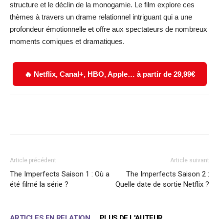
structure et le déclin de la monogamie. Le film explore ces
thèmes à travers un drame relationnel intriguant qui a une
profondeur émotionnelle et offre aux spectateurs de nombreux
moments comiques et dramatiques.
🔥 Netflix, Canal+, HBO, Apple… à partir de 29,99€
Facebook
X
WhatsApp
Email
Article précédent
Article suivant
The Imperfects Saison 1 : Où a
The Imperfects Saison 2 :
été filmé la série ?
Quelle date de sortie Netflix ?
ARTICLES EN RELATION
PLUS DE L'AUTEUR