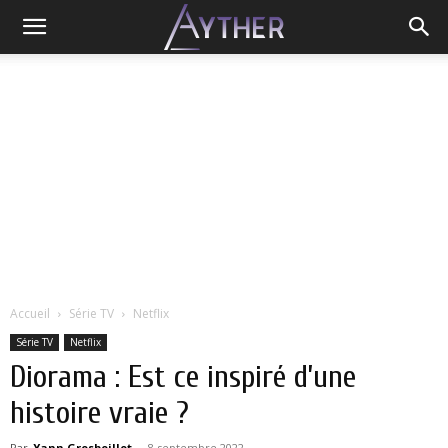
Accueil
Série TV
Netflix
Série TV
Netflix
Diorama : Est ce inspiré d’une
histoire vraie ?
Par
Yann Grosboillot
-
8 septembre 2022