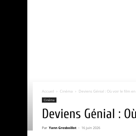
Accueil
Cinéma
Deviens Génial : Où voir le film en
Cinéma
Deviens Génial : Où
Par
Yann Grosboillot
-
16 juin 2026