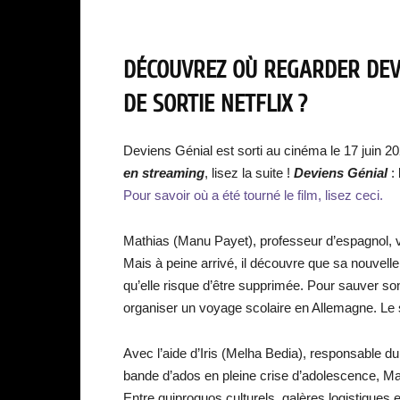
DÉCOUVREZ OÙ REGARDER DEVI
DE SORTIE NETFLIX ?
Deviens Génial est sorti au cinéma le 17 juin 2
en streaming
, lisez la suite !
Deviens Génial
:
Pour savoir où a été tourné le film, lisez ceci.
Mathias (Manu Payet), professeur d’espagnol, vie
Mais à peine arrivé, il découvre que sa nouvel
qu’elle risque d’être supprimée. Pour sauver son 
organiser un voyage scolaire en Allemagne. Le 
Avec l’aide d’Iris (Melha Bedia), responsable d
bande d’ados en pleine crise d’adolescence, Ma
Entre quiproquos culturels, galères logistiques 