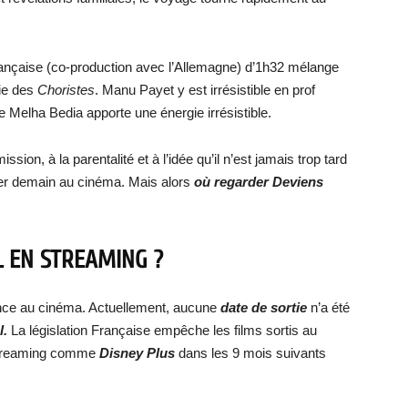
rançaise (co-production avec l’Allemagne) d’1h32 mélange
gie des
Choristes
. Manu Payet y est irrésistible en prof
 Melha Bedia apporte une énergie irrésistible.
sion, à la parentalité et à l’idée qu’il n’est jamais trop tard
er demain au cinéma. Mais alors
où regarder Deviens
L EN STREAMING ?
rance au cinéma. Actuellement, aucune
date de sortie
n’a été
l
.
La législation Française empêche les films sortis au
 streaming comme
Disney Plus
dans les 9 mois suivants