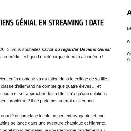
A
ENS GÉNIAL EN STREAMING ! DATE
Le
Su
026. Si vous souhaitez savoir
où regarder Deviens Génial
Qu
 la comédie feel-good qui débarque demain au cinéma !
S
nt enfin d’obtenir sa mutation dans le collège de sa fille.
le classe d’allemand ne compte que quatre élèves… et
poste et se rapprocher de sa fille, il n’a qu’une solution :
seul problème ? Il ne parle pas un mot d’allemand.
u comité de jumelage locale un peu extravagante, et une
thias se lance dans une aventure chaotique et hilarante.
et révélations familiales, le voyage tourne rapidement au