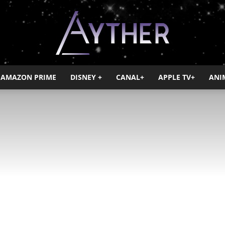
AMAZON PRIME
DISNEY +
CANAL+
APPLE TV+
ANI
Ayther