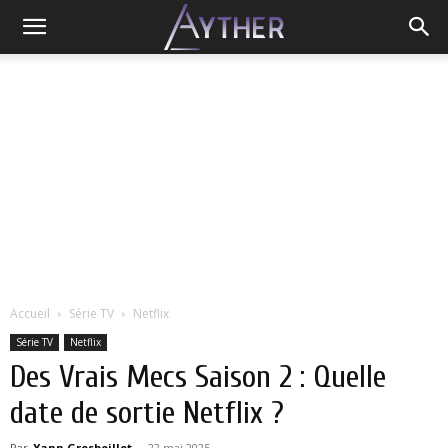
Accueil
Série TV
Netflix
Série TV
Netflix
Des Vrais Mecs Saison 2 : Quelle
date de sortie Netflix ?
Par
Yann Grosboillot
-
22 mai 2025