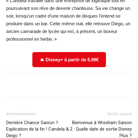
« Candela travaille dans une entreprise de logistique tout en
poursuivant son rêve de devenir chanteuse. Sa vie change un
soir, lorsqu’un cadre d’une maison de disques l’entend se
produire dans un bar. Cette même nuit, elle retrouve Diego, un
ancien camarade de lycée qui est, à présent, un boxeur
professionnel en herbe. »
🔥 Disney+ à partir de 5.99€
Facebook
X
WhatsApp
Email
Article précédent
Article suivant
Dernière Chance Saison 1 :
Bienvenue à Wrexham Saison
Explication de la fin ! Candela &
2 : Quelle date de sortie Disney
Diego ?
Plus ?