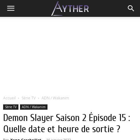
Accueil
Série TV
ADN / Wakanim
Série TV
ADN / Wakanim
Demon Slayer Saison 2 Épisode 15 :
Quelle date et heure de sortie ?
Par
Yann Grosboillot
-
16 janvier 2022