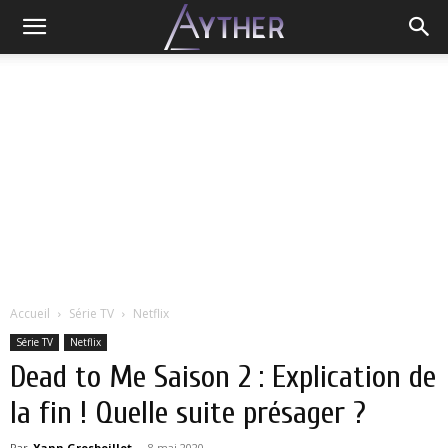
Accueil
Série TV
Netflix
Série TV
Netflix
Dead to Me Saison 2 : Explication de
la fin ! Quelle suite présager ?
Par
Yann Grosboillot
-
8 mai 2020