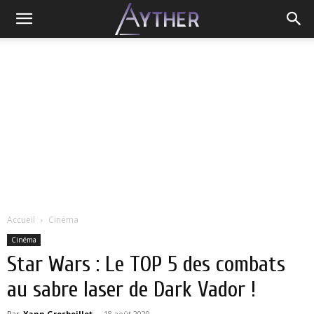
Accueil
Cinéma
Cinéma
Star Wars : Le TOP 5 des combats
au sabre laser de Dark Vador !
Par
Yann Grosboillot
-
18 août 2020