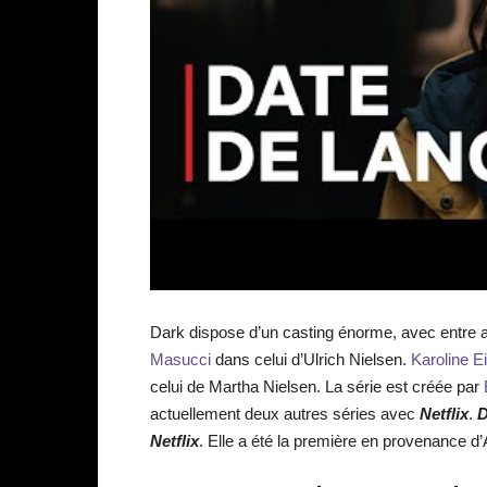
Dark dispose d’un casting énorme, avec entre 
Masucci
dans celui d’Ulrich Nielsen.
Karoline E
celui de Martha Nielsen. La série est créée par
actuellement deux autres séries avec
Netflix
.
D
Netflix
. Elle a été la première en provenance d