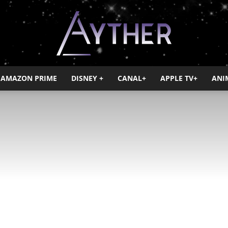
AMAZON PRIME
DISNEY +
CANAL+
APPLE TV+
ANI
Ayther