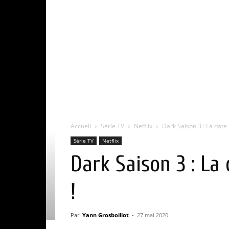
Accueil
Série TV
Netflix
Dark Saison 3 : La date 
Série TV
Netflix
Dark Saison 3 : La
!
Par
Yann Grosboillot
-
27 mai 2020