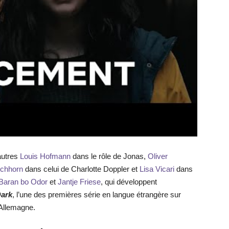
autres
Louis Hofmann
dans le rôle de Jonas,
Oliver
ichhorn
dans celui de Charlotte Doppler et
Lisa Vicari
dans
Baran bo Odor
et
Jantje Friese
, qui développent
ark
, l’une des premières série en langue étrangère sur
’Allemagne.