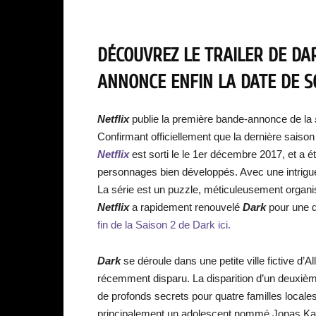
DÉCOUVREZ LE TRAILER DE DAR
ANNONCE ENFIN LA DATE DE SO
Netflix
publie la première bande-annonce de la
Confirmant officiellement que la dernière saison
Netflix
est sorti le le 1er décembre 2017, et a é
personnages bien développés. Avec une intrigue
La série est un puzzle, méticuleusement organi
Netflix
a rapidement renouvelé
Dark
pour une 
fin de la Saison 2 de Dark ici.
Dark
se déroule dans une petite ville fictive d
récemment disparu. La disparition d’un deuxiè
de profonds secrets pour quatre familles locales
principalement un adolescent nommé Jonas Kah