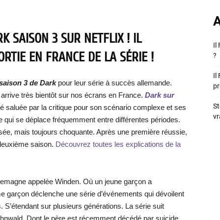
A
K SAISON 3 SUR NETFLIX ! IL
Il
RTIE EN FRANCE DE LA SÉRIE !
?
Il
saison 3 de Dark
pour leur série à succès allemande.
pr
 arrive très bientôt sur nos écrans en France.
Dark sur
St
té saluée par la critique pour son scénario complexe et ses
vr
 qui se déplace fréquemment entre différentes périodes.
sée, mais toujours choquante. Après une première réussie,
deuxième saison.
Découvrez toutes les explications de la
’Allemagne appelée Winden. Où un jeune garçon a
me garçon déclenche une série d’événements qui dévoilent
. S’étendant sur plusieurs générations. La série suit
nwald. Dont le père est récemment décédé par suicide.