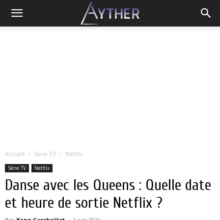
Accueil
Série TV
Netflix
Série TV
Netflix
Danse avec les Queens : Quelle date
et heure de sortie Netflix ?
Par
Yann Grosboillot
-
2 juin 2021