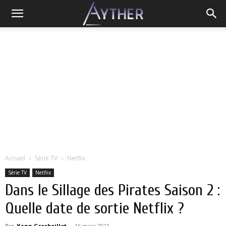
Accueil
Série TV
Netflix
Série TV
Netflix
Dans le Sillage des Pirates Saison 2 :
Quelle date de sortie Netflix ?
Par
Yann Grosboillot
-
16 mars 2021