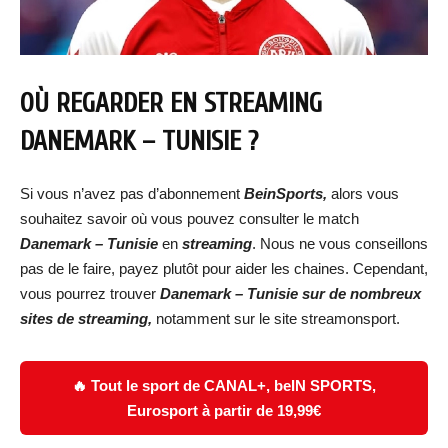
OÙ REGARDER EN STREAMING
DANEMARK – TUNISIE
?
Si vous n’avez pas d’abonnement
BeinSports,
alors vous
souhaitez savoir où vous pouvez consulter le match
Danemark – Tunisie
en
streaming
. Nous ne vous conseillons
pas de le faire, payez plutôt pour aider les chaines. Cependant,
vous pourrez trouver
Danemark – Tunisie
s
ur de nombreux
sites de streaming,
notamment sur le site streamonsport.
🔥 Tout le sport de CANAL+, beIN SPORTS,
Eurosport à partir de 19,99€