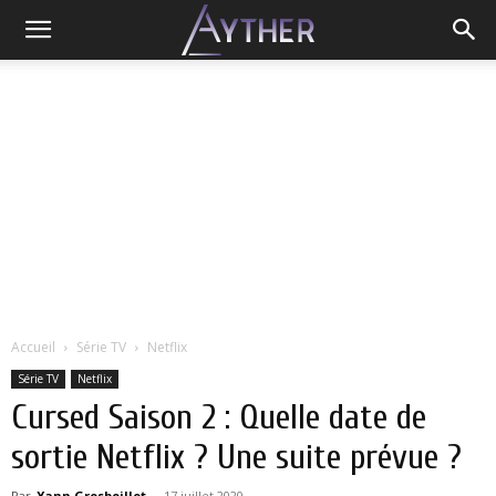
Accueil
Série TV
Netflix
Série TV
Netflix
Cursed Saison 2 : Quelle date de
sortie Netflix ? Une suite prévue ?
Par
Yann Grosboillot
-
17 juillet 2020