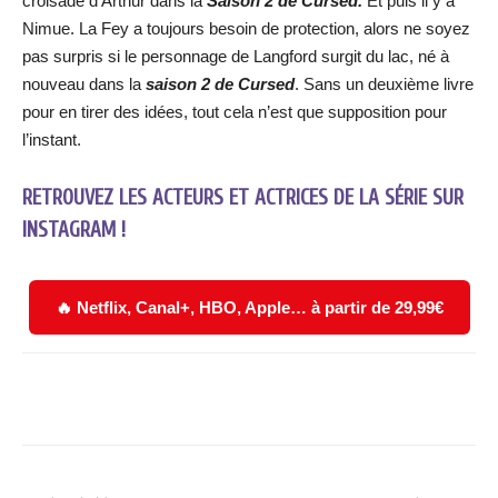
croisade d’Arthur dans la
Saison 2 de Cursed.
Et puis il y a
Nimue. La Fey a toujours besoin de protection, alors ne soyez
pas surpris si le personnage de Langford surgit du lac, né à
nouveau dans la
saison 2 de Cursed
. Sans un deuxième livre
pour en tirer des idées, tout cela n’est que supposition pour
l’instant.
RETROUVEZ LES ACTEURS ET ACTRICES DE LA SÉRIE SUR
INSTAGRAM !
🔥 Netflix, Canal+, HBO, Apple… à partir de 29,99€
Facebook
X
WhatsApp
Email