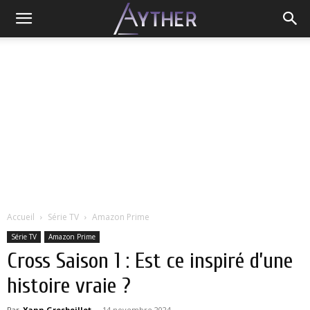
Accueil
Série TV
Amazon Prime
Série TV
Amazon Prime
Cross Saison 1 : Est ce inspiré d’une
histoire vraie ?
Par
Yann Grosboillot
-
14 novembre 2024