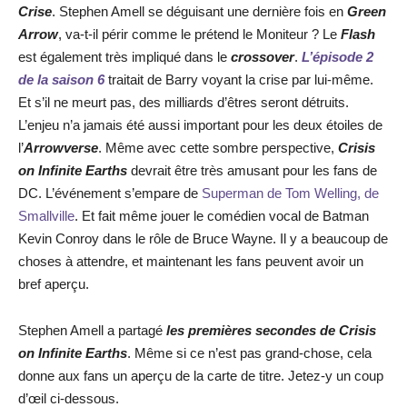
Crise
. Stephen Amell se déguisant une dernière fois en
Green
Arrow
, va-t-il périr comme le prétend le Moniteur ? Le
Flash
est également très impliqué dans le
crossover
.
L’épisode 2
de la saison 6
traitait de Barry voyant la crise par lui-même.
Et s’il ne meurt pas, des milliards d’êtres seront détruits.
L’enjeu n’a jamais été aussi important pour les deux étoiles de
l’
Arrowverse
. Même avec cette sombre perspective,
Crisis
on Infinite Earths
devrait être très amusant pour les fans de
DC. L’événement s’empare de
Superman de Tom Welling, de
Smallville
. Et fait même jouer le comédien vocal de Batman
Kevin Conroy dans le rôle de Bruce Wayne. Il y a beaucoup de
choses à attendre, et maintenant les fans peuvent avoir un
bref aperçu.
Stephen Amell a partagé
les premières secondes de Crisis
on Infinite Earths
. Même si ce n’est pas grand-chose, cela
donne aux fans un aperçu de la carte de titre. Jetez-y un coup
d’œil ci-dessous.