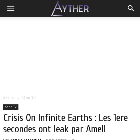
Accueil
Série TV
Série TV
Crisis On Infinite Earths : Les 1ere
secondes ont leak par Amell
Par
Yann Grosboillot
-
8 novembre 2019