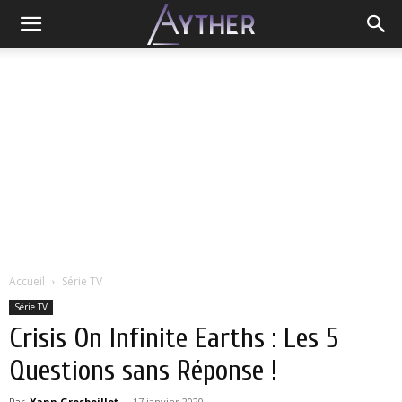
Accueil
Série TV
Série TV
Crisis On Infinite Earths : Les 5
Questions sans Réponse !
Par
Yann Grosboillot
-
17 janvier 2020