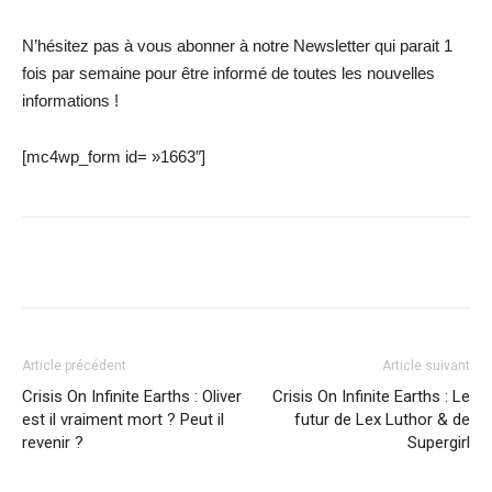
N’hésitez pas à vous abonner à notre Newsletter qui parait 1
fois par semaine pour être informé de toutes les nouvelles
informations !
[mc4wp_form id= »1663″]
Facebook
X
WhatsApp
Email
Article précédent
Article suivant
Crisis On Infinite Earths : Oliver
Crisis On Infinite Earths : Le
est il vraiment mort ? Peut il
futur de Lex Luthor & de
revenir ?
Supergirl