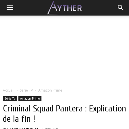
Accueil
Série TV
Amazon Prime
Série TV
Amazon Prime
Criminal Squad Pantera : Explication
de la fin !
Par
Yann Grosboillot
-
9 juin 2026