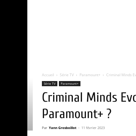
Accueil
Série TV
Paramount+
Criminal Minds Ev
Série TV
Paramount+
Criminal Minds Evo
Paramount+ ?
Par
Yann Grosboillot
-
11 février 2023