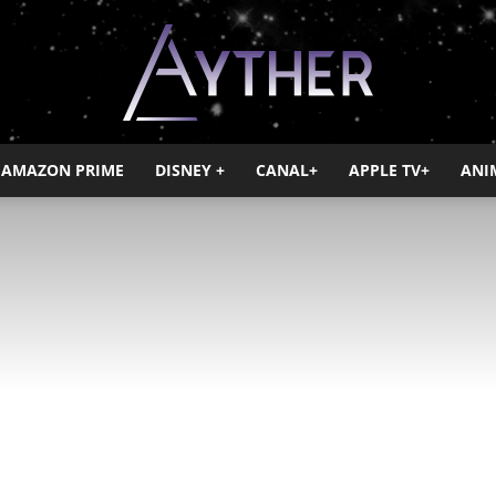
AMAZON PRIME
DISNEY +
CANAL+
APPLE TV+
ANI
Ayther