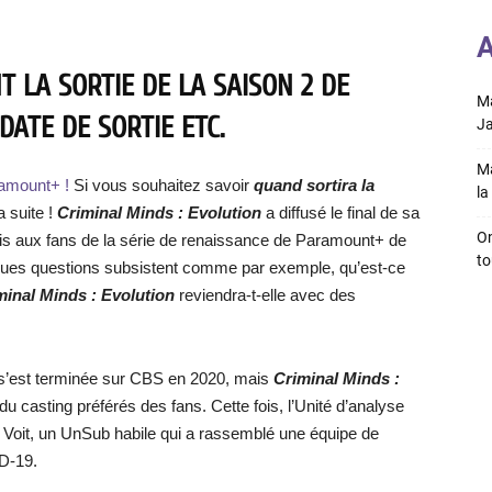
A
 LA SORTIE DE LA SAISON 2 DE
Ma
DATE DE SORTIE ETC.
Ja
Ma
ramount+ !
Si vous souhaitez savoir
quand sortira la
la 
la suite !
Criminal Minds : Evolution
a diffusé le final de sa
On
is aux fans de la série de renaissance de Paramount+ de
to
uelques questions subsistent comme par exemple, qu’est-ce
minal Minds : Evolution
reviendra-t-elle avec des
e s’est terminée sur CBS en 2020, mais
Criminal Minds :
 casting préférés des fans. Cette fois, l’Unité d’analyse
 Voit, un UnSub habile qui a rassemblé une équipe de
ID-19.