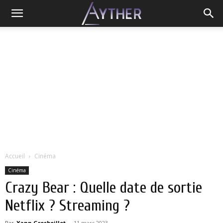
Accueil
Cinéma
Cinéma
Crazy Bear : Quelle date de sortie
Netflix ? Streaming ?
Par
Yann Grosboillot
-
11 mars 2023