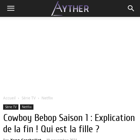
Accueil
Série TV
Netflix
Série TV
Netflix
Cowboy Bebop Saison 1 : Explication
de la fin ! Qui est la fille ?
Par
Yann Grosboillot
-
19 novembre 2021