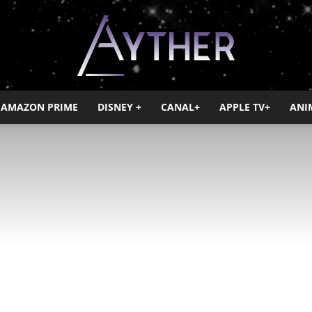
AMAZON PRIME
DISNEY +
CANAL+
APPLE TV+
ANI
Ayther