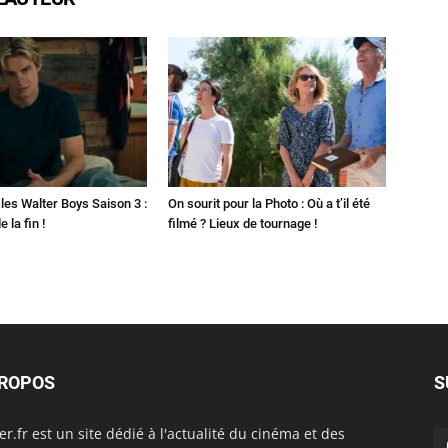
les Walter Boys Saison 3 :
On sourit pour la Photo : Où a t’il été
 la fin !
filmé ? Lieux de tournage !
PROPOS
S
er.fr est un site dédié à l'actualité du cinéma et des