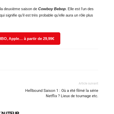
 la deuxième saison de
Cowboy Bebop
. Elle est l’un des
i signifie qu’il est très probable qu’elle aura un rôle plus
 HBO, Apple… à partir de 29,99€
X
WhatsApp
Email
Article suivant
Hellbound Saison 1 : Où a été filmé la série
Netflix ? Lieux de tournage etc.
L'AUTEUR