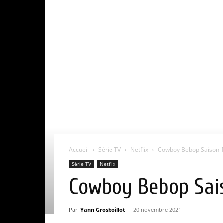
Accueil
Série TV
Netflix
Cowboy Bebop Saison 1 : 
Série TV
Netflix
Cowboy Bebop Saison
Par
Yann Grosboillot
-
20 novembre 2021