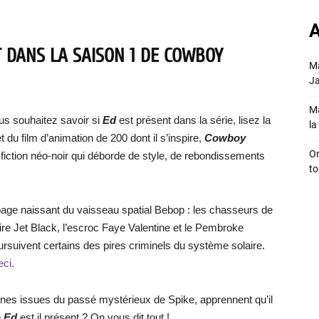
A
T DANS LA SAISON 1 DE COWBOY
Ma
Ja
Ma
ous souhaitez savoir si
Ed
est présent dans la série, lisez la
la 
t du film d’animation de 200 dont il s’inspire,
Cowboy
On
iction néo-noir qui déborde de style, de rebondissements
to
uipage naissant du vaisseau spatial Bebop : les chasseurs de
e Jet Black, l’escroc Faye Valentine et le Pembroke
rsuivent certains des pires criminels du système solaire.
eci.
nes issues du passé mystérieux de Spike, apprennent qu’il
e
Ed
est il présent ? On vous dit tout !