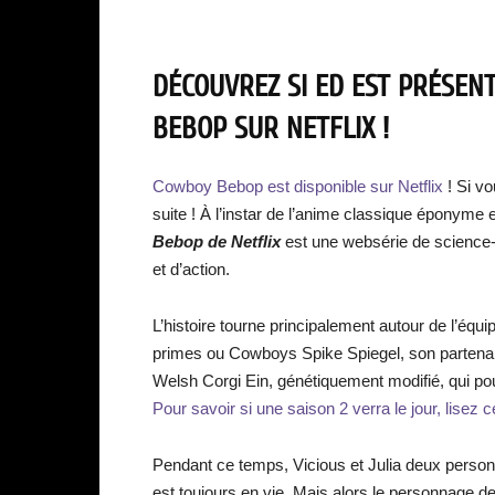
DÉCOUVREZ SI ED EST PRÉSEN
BEBOP SUR NETFLIX !
Cowboy Bebop est disponible sur Netflix
! Si v
suite ! À l’instar de l’anime classique éponyme e
Bebop de Netflix
est une websérie de science-f
et d’action.
L’histoire tourne principalement autour de l’éq
primes ou Cowboys Spike Spiegel, son partenair
Welsh Corgi Ein, génétiquement modifié, qui pou
Pour savoir si une saison 2 verra le jour, lisez c
Pendant ce temps, Vicious et Julia deux person
est toujours en vie. Mais alors le personnage d