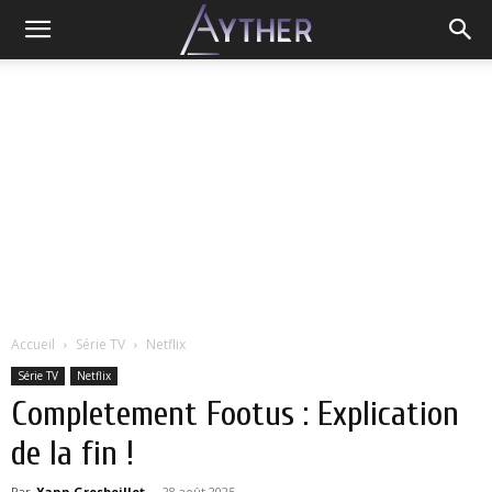
Accueil
Série TV
Netflix
Série TV
Netflix
Completement Footus : Explication
de la fin !
Par
Yann Grosboillot
-
28 août 2025