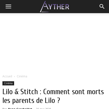
Accueil
Cinéma
Cinéma
Lilo & Stitch : Comment sont morts
les parents de Lilo ?
Par
Yann Grosboillot
-
26 mai 2025